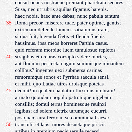
consul ouans nostraeue premant pharetrata secures
Susa, nec ut rubris aquilas figamus harenis.
haec nobis, haec ante dabas; nunc pabula tantum
35
Roma precor. miserere tuae, pater optime, gentis;
extremam defende famem. satiauimus iram,
si qua fuit; lugenda Getis et flenda Suebis
hausimus. ipsa meos horreret Parthia casus.
quid referam morbiue luem tumulosue repletos
40
stragibus et crebras corrupto sidere mortes,
aut fluuium per tecta uagum summisque minantem
collibus? ingentes uexi submersa carinas
remorumque sonos et Pyrrhae saecula sensi.
ei mihi, quo Latiae uires urbisque potetas
45
decidit! in qualem paulatim fluximus umbram!
armato quondam populo patrumque uigebam
consiliis; domui terras hominesque reuinxi
legibus; ad solem uictrix utrumque cucurri.
postquam iura ferox in se communia Caesar
50
transtulit et lapsi mores desuetaque priscis
artibus in gremium pacis seruile recessi,