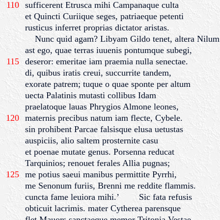
110
sufficerent Etrusca mihi Campanaque culta
et Quincti Curiique seges, patriaeque petenti
rusticus inferret proprias dictator aristas.
Nunc quid agam? Libyam Gildo tenet, altera Nilum
ast ego, quae terras iuuenis pontumque subegi,
115
deseror: emeritae iam praemia nulla senectae.
di, quibus iratis creui, succurrite tandem,
exorate patrem; tuque o quae sponte per altum
uecta Palatinis mutasti collibus Idam
praelatoque lauas Phrygios Almone leones,
120
maternis precibus natum iam flecte, Cybele.
sin prohibent Parcae falsisque elusa uetustas
auspiciis, alio saltem prosternite casu
et poenae mutate genus. Porsenna reducat
Tarquinios; renouet ferales Allia pugnas;
125
me potius saeui manibus permittite Pyrrhi,
me Senonum furiis, Brenni me reddite flammis.
cuncta fame leuiora mihi.’ Sic fata refusis
obticuit lacrimis. mater Cytherea parensque
flet Mauors sanctaeque memor Tritonia Vestae,