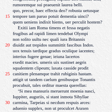
rumoremque sui praeuenit laurea belli.
quo, precor, haec effecta deo? robusta uetusque
15
tempore tam paruo potuit dementia uinci?
quem ueniens indixit hiems, uer perculit hostem?
Exitii iam Roma timens et fessa negatis
frugibus ad rapidi limen tendebat Olympi
non solito uultu nec quali iura Britannis
20
diuidit aut trepidos summittit fascibus Indos.
uox tenuis tardique gradus oculique iacentes;
interius fugere genae; ieiuna lacertos
exedit macies. umeris uix sustinet aegris
squalentem clipeum; laxata casside prodit
25
canitiem plenamque trahit rubiginis hastam.
attigit ut tandem caelum genibusque Tonantis
procubuit, tales orditur maesta querellas:
‘Si mea mansuris meruerunt moenia nasci,
Iuppiter, auguriis, si stant inmota Sibyllae
30
carmina, Tarpeias si necdum respuis arces:
aduenio supplex, non ut proculcet Araxen