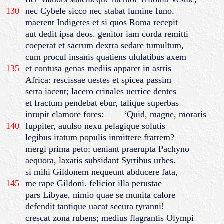
130
nec Cybele sicco nec stabat lumine Iuno.
maerent Indigetes et si quos Roma recepit
aut dedit ipsa deos. genitor iam corda remitti
coeperat et sacrum dextra sedare tumultum,
cum procul insanis quatiens ululatibus axem
135
et contusa genas mediis apparet in astris
Africa: rescissae uestes et spicea passim
serta iacent; lacero crinales uertice dentes
et fractum pendebat ebur, talique superbas
inrupit clamore fores: ‘Quid, magne, moraris
140
Iuppiter, auulso nexu pelagique solutis
legibus iratum populis inmittere fratrem?
mergi prima peto; ueniant praerupta Pachyno
aequora, laxatis subsidant Syrtibus urbes.
si mihi Gildonem nequeunt abducere fata,
145
me rape Gildoni. felicior illa perustae
pars Libyae, nimio quae se munita calore
defendit tantique uacat secura tyranni!
crescat zona rubens; medius flagrantis Olympi