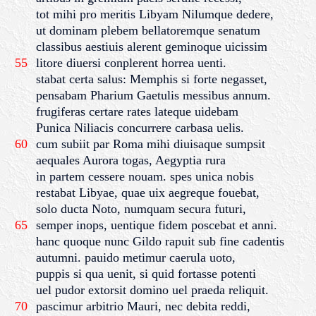
tot mihi pro meritis Libyam Nilumque dedere,
ut dominam plebem bellatoremque senatum
classibus aestiuis alerent geminoque uicissim
55
litore diuersi conplerent horrea uenti.
stabat certa salus: Memphis si forte negasset,
pensabam Pharium Gaetulis messibus annum.
frugiferas certare rates lateque uidebam
Punica Niliacis concurrere carbasa uelis.
60
cum subiit par Roma mihi diuisaque sumpsit
aequales Aurora togas, Aegyptia rura
in partem cessere nouam. spes unica nobis
restabat Libyae, quae uix aegreque fouebat,
solo ducta Noto, numquam secura futuri,
65
semper inops, uentique fidem poscebat et anni.
hanc quoque nunc Gildo rapuit sub fine cadentis
autumni. pauido metimur caerula uoto,
puppis si qua uenit, si quid fortasse potenti
uel pudor extorsit domino uel praeda reliquit.
70
pascimur arbitrio Mauri, nec debita reddi,