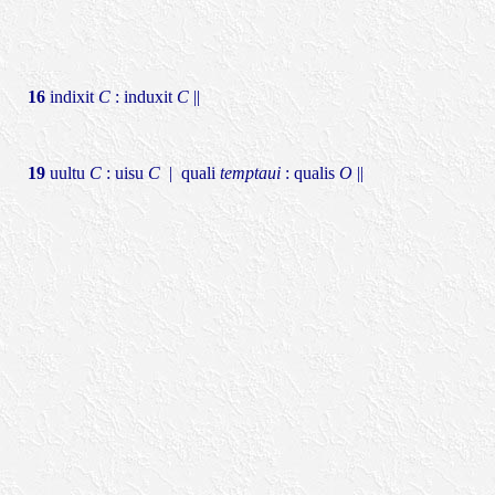
16
indixit
C
: induxit
C
||
19
uultu
C
: uisu
C
| quali
temptaui
: qualis
O
||