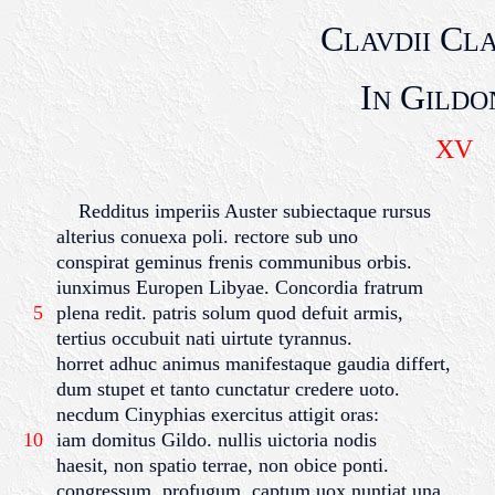
C
C
LAVDII
LA
I
G
N
ILDO
XV
Redditus imperiis Auster subiectaque rursus
alterius conuexa poli. rectore sub uno
conspirat geminus frenis communibus orbis.
iunximus Europen Libyae. Concordia fratrum
5
plena redit. patris solum quod defuit armis,
tertius occubuit nati uirtute tyrannus.
horret adhuc animus manifestaque gaudia differt,
dum stupet et tanto cunctatur credere uoto.
necdum Cinyphias exercitus attigit oras:
10
iam domitus Gildo. nullis uictoria nodis
haesit, non spatio terrae, non obice ponti.
congressum, profugum, captum uox nuntiat una,