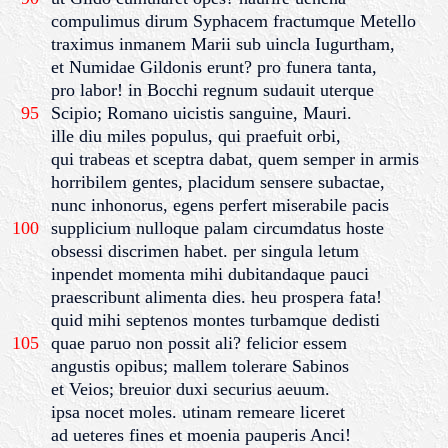
compulimus dirum Syphacem fractumque Metello
traximus inmanem Marii sub uincla Iugurtham,
et Numidae Gildonis erunt? pro funera tanta,
pro labor! in Bocchi regnum sudauit uterque
95
Scipio; Romano uicistis sanguine, Mauri.
ille diu miles populus, qui praefuit orbi,
qui trabeas et sceptra dabat, quem semper in armis
horribilem gentes, placidum sensere subactae,
nunc inhonorus, egens perfert miserabile pacis
100
supplicium nulloque palam circumdatus hoste
obsessi discrimen habet. per singula letum
inpendet momenta mihi dubitandaque pauci
praescribunt alimenta dies. heu prospera fata!
quid mihi septenos montes turbamque dedisti
105
quae paruo non possit ali? felicior essem
angustis opibus; mallem tolerare Sabinos
et Veios; breuior duxi securius aeuum.
ipsa nocet moles. utinam remeare liceret
ad ueteres fines et moenia pauperis Anci!