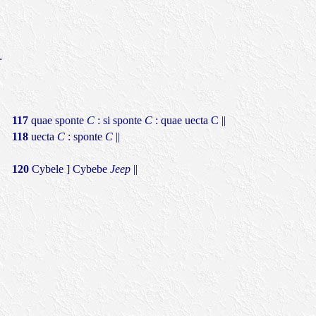
.
117
quae sponte
C
: si sponte
C
: quae uecta C ||
118
uecta
C
: sponte
C
||
120
Cybele ] Cybebe
Jeep
||