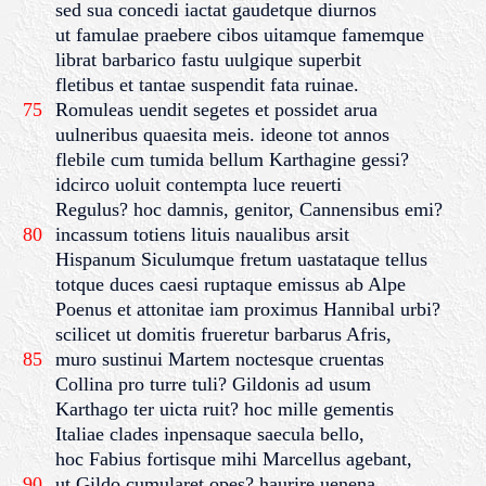
sed sua concedi iactat gaudetque diurnos
ut famulae praebere cibos uitamque famemque
librat barbarico fastu uulgique superbit
fletibus et tantae suspendit fata ruinae.
75
Romuleas uendit segetes et possidet arua
uulneribus quaesita meis. ideone tot annos
flebile cum tumida bellum Karthagine gessi?
idcirco uoluit contempta luce reuerti
Regulus? hoc damnis, genitor, Cannensibus emi?
80
incassum totiens lituis naualibus arsit
Hispanum Siculumque fretum uastataque tellus
totque duces caesi ruptaque emissus ab Alpe
Poenus et attonitae iam proximus Hannibal urbi?
scilicet ut domitis frueretur barbarus Afris,
85
muro sustinui Martem noctesque cruentas
Collina pro turre tuli? Gildonis ad usum
Karthago ter uicta ruit? hoc mille gementis
Italiae clades inpensaque saecula bello,
hoc Fabius fortisque mihi Marcellus agebant,
90
ut Gildo cumularet opes? haurire uenena