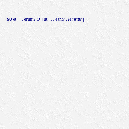
93
et . . . erunt?
O
] ut . . . eant?
Heinsius
||